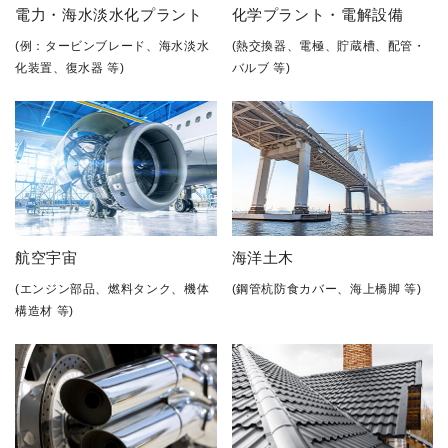
電力・海水淡水化プラント
化学プラント・電解設備
(例：タービンブレード、海水淡水
(熱交換器、電極、貯蔵槽、配管・
化装置、復水器 等)
バルブ 等)
航空宇宙
海洋土木
(エンジン部品、燃料タンク、機体
(鋼管杭防食カバー、海上橋脚 等)
構造材 等)