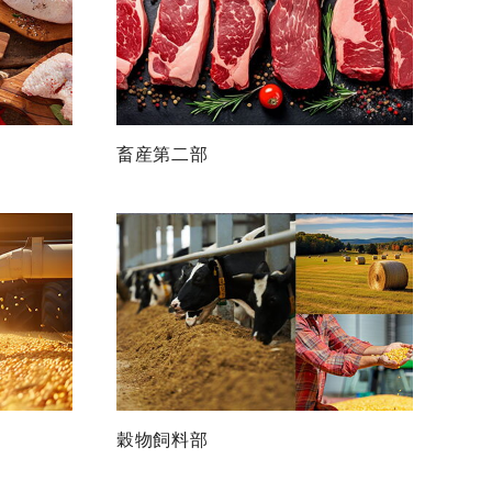
畜産第二部
穀物飼料部