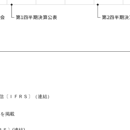
短信〔ＩＦＲＳ〕（連結）
知を掲載
Ｓ〕(連結)