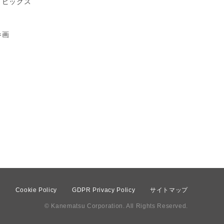
トピックス
参画
て
Cookie Policy
GDPR Privacy Policy
サイトマップ
© Kanematsu Corporation. All Rights Reserved.