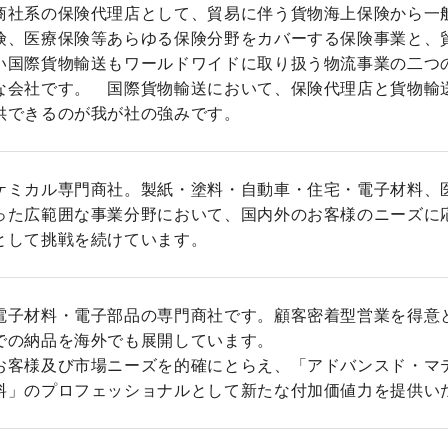
商社系の保険代理店として、貿易に伴う貨物海上保険から一
険、医療保険等あらゆる保険分野をカバーする保険事業と、
い国際貨物輸送もワールドワイドに取り扱う物流事業の二つ
な会社です。 国際貨物輸送において、保険代理店と貨物輸
供できるのが我が社の強みです。
ケミカル専門商社。製紙・塗料・自動車・住宅・電子材料、
った広範囲な事業分野において、国内外のお客様のニーズに
として挑戦を続けています。
電子材料・電子部品の専門商社です。顧客密着型営業を得意とし「
での納品を海外でも展開しています。
お客様及び市場ニーズを的確にとらえ、「アドバンスド・マ
料」のプロフェッショナルとして新たな付加価値力を提供い