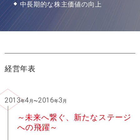
中長期的な株主価値の向上
経営年表
2013
4
2016
3
年
月〜
年
月
～未来へ繋ぐ、新たなステージ
への飛躍～