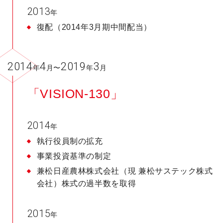
2013
年
復配（2014年3月期中間配当）
2014
4
2019
3
年
月〜
年
月
「VISION-130」
2014
年
執行役員制の拡充
事業投資基準の制定
兼松日産農林株式会社（現 兼松サステック株式
会社）株式の過半数を取得
2015
年