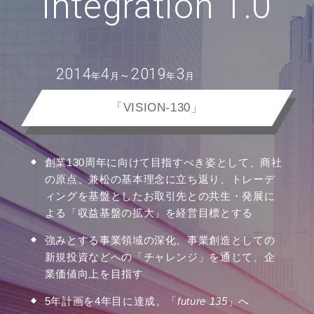
integration 1.0
2014
4
2019
3
～
年
月
年
月
「VISION-130」
創業130周年に向けて目指すべき姿として、商社
の原点、兼松の基本理念に立ち返り、トレーデ
ィングを基盤としたお取引先との共生・発展に
よる「収益基盤の拡大」を経営目標とする
強みとする事業領域の深化、事業創造としての
新規投資などへの「チャレンジ」を通じて、企
業価値向上を目指す
5年計画を4年目に達成。「
future 135
」へ