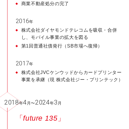
商業不動産処分の完了
2016
年
株式会社ダイヤモンドテレコムを吸収・合併
し、モバイル事業の拡大を図る
第1回普通社債発行（SB市場へ復帰）
2017
年
株式会社JVCケンウッドからカードプリンター
事業を承継（現 株式会社ジー・プリンテック）
2018
4
2024
3
年
月〜
年
月
「
future 135
」