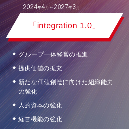
2024
4
2027
3
～
年
月
年
月
「integration 1.0」
グループ一体経営の推進
提供価値の拡充
新たな価値創造に向けた組織能力
の強化
人的資本の強化
経営機能の強化