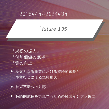
2018
4
2024
3
～
年
月
年
月
「
future 135
」
「規模の拡大」
「付加価値の獲得」
「質の向上」
基盤となる事業における持続的成⾧と、
事業投資による規模拡大
技術革新への対応
持続的成⾧を実現するための経営インフラ確立