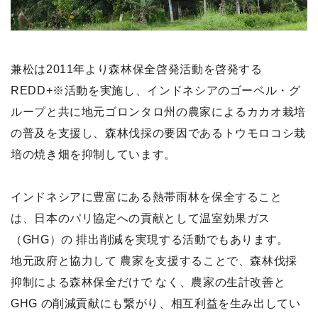
兼松は2011年より森林保全啓発活動を啓発する
REDD+※活動を実施し、インドネシアのゴーベル・グ
ループと共に地元ゴロンタロ州の農家によるカカオ栽培
の普及を支援し、森林伐採の要因であるトウモロコシ栽
培の焼き畑を抑制しています。
インドネシアに豊富にある熱帯雨林を保全すること
は、日本のパリ協定への貢献として温室効果ガス
（GHG）の 排出削減を実現する活動でもあります。
地元政府と協力して 農家を支援することで、森林伐採
抑制による森林保全だけで なく、農家の生計改善と
GHG の削減貢献にも繋がり、相互利益を生み出してい