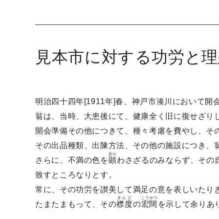
見本市に対する功労と理
明治四十四年[1911年]春、神戸市湊川において開
翁は、当時、大患後にて、健康全く旧に復せざり
開会準備その他につきて、種々考慮を費やし、そ
その出品種類、出陳方法、その他の施設につき、
あら
さらに、不満の色を
顕
わさざるのみならず、その
致すところなりとす。
常に、その功労を讃美して満足の意を表しいたり
きんど
こうかつ
たまたまもって、その
襟度
の
宏闊
を示して余りあ