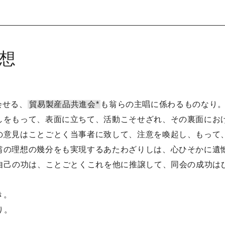
想
会せる、
貿易製産品共進会*
も翁らの主唱に係わるものなり
しをもって、表面に立ちて、活動こそせざれ、その裏面にお
の意見はことごとく当事者に致して、注意を喚起し、もって
翁の理想の幾分をも実現するあたわざりしは、心ひそかに遺
自己の功は、ことごとくこれを他に推譲して、同会の成功は
き。
り。