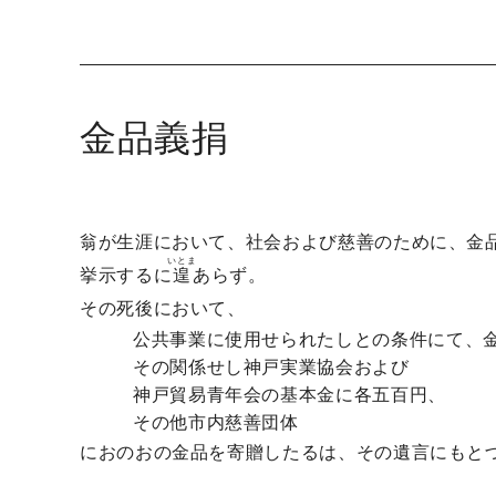
金品義捐
翁が生涯において、社会および慈善のために、金
いとま
挙示するに
遑
あらず。
その死後において、
公共事業に使用せられたしとの条件にて、
その関係せし神戸実業協会および
神戸貿易青年会の基本金に各五百円、
その他市内慈善団体
におのおの金品を寄贈したるは、その遺言にもと