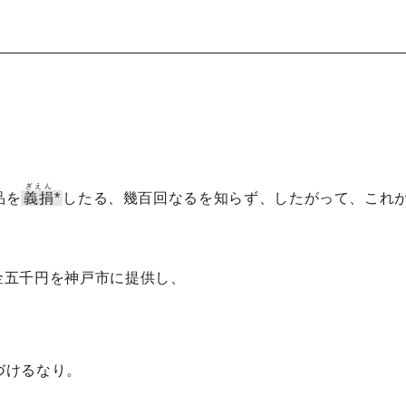
ぎえん
品を
義捐
*
したる、幾百回なるを知らず、したがって、これ
金五千円を神戸市に提供し、
づけるなり。