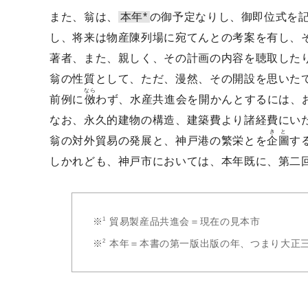
また、翁は、
本年*
の御予定なりし、御即位式を
し、将来は物産陳列場に宛てんとの考案を有し、
著者、また、親しく、その計画の内容を聴取した
翁の性質として、ただ、漫然、その開設を思いた
なら
前例に
傚
わず、水産共進会を開かんとするには、
なお、永久的建物の構造、建築費より諸経費にい
きと
翁の対外貿易の発展と、神戸港の繁栄とを
企圖
す
しかれども、神戸市においては、本年既に、第二
貿易製産品共進会＝現在の見本市
本年＝本書の第一版出版の年、つまり大正三