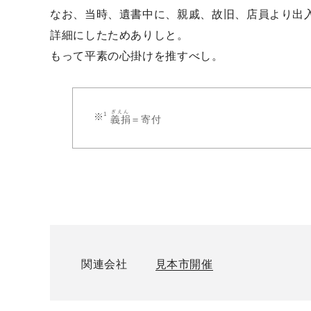
なお、当時、遺書中に、親戚、故旧、店員より出
詳細にしたためありしと。
もって平素の心掛けを推すべし。
ぎえん
義捐
＝寄付
関連会社
見本市開催