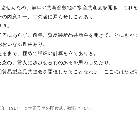
記念せんため、前年の共新会敷地に水産共進会を開き、これ
その内意を一、二の者に漏らせしことあり。
りき。
てるにあらず、前年、貿易製産品共新会を開きて、とにもか
おおいなる理由あり。
たるまで、極めて詳細の計算を立てありき。
る念の、常人に超越せるものあるを思わしめたり。
回貿易製産品共進会を開催したることなれば、ここにはただ
年=1914年に大正天皇の即位式が挙行された。