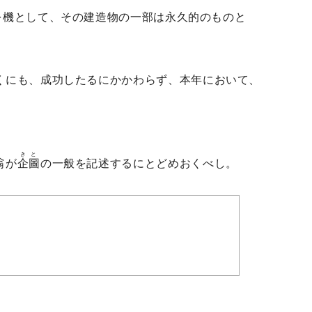
を機として、その建造物の一部は永久的のものと
くにも、成功したるにかかわらず、本年において、
きと
翁が
企圖
の一般を記述するにとどめおくべし。