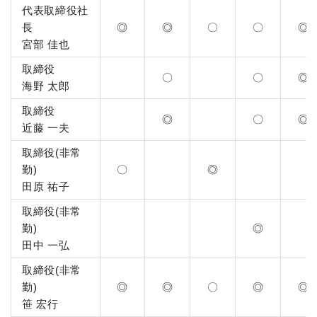
代表取締役社
長
◎
◎
〇
〇
◎
宮部 佳也
取締役
〇
〇
◎
海野 太郎
取締役
◎
〇
◎
近藤 一夫
取締役(非常
勤)
〇
◎
田原 祐子
取締役(非常
勤)
◎
田中 一弘
取締役(非常
勤)
◎
◎
〇
◎
◎
笹 宏行