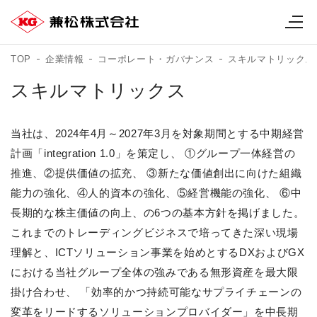
TOP
企業情報
コーポレート・ガバナンス
スキルマトリックス
スキルマトリックス
当社は、2024年4月～2027年3月を対象期間とする中期経営
計画「integration 1.0」を策定し、 ①グループ一体経営の
推進、②提供価値の拡充、 ③新たな価値創出に向けた組織
能力の強化、④人的資本の強化、⑤経営機能の強化、 ⑥中
長期的な株主価値の向上、の6つの基本方針を掲げました。
これまでのトレーディングビジネスで培ってきた深い現場
理解と、ICTソリューション事業を始めとするDXおよびGX
における当社グループ全体の強みである無形資産を最大限
掛け合わせ、 「効率的かつ持続可能なサプライチェーンの
変革をリードするソリューションプロバイダー」を中長期