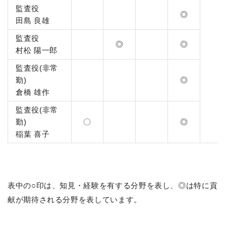
監査役
◎
田島 良雄
監査役
◎
◎
村松 陽一郎
監査役(非常
勤)
◎
倉橋 雄作
監査役(非常
勤)
〇
◎
稲葉 喜子
表中の○印は、知見・経験を有する分野を表し、◎は特に貢
献が期待される分野を表しています。