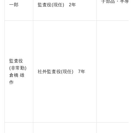
子部品・半導体
一郎
監査役(現任) 2年
監査役
(非常勤)
社外監査役(現任) 7年
倉橋 雄
作