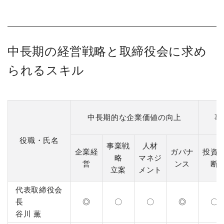
中長期の経営戦略と取締役会に求め
られるスキル
中長期的な企業価値の向上
事
役職・氏名
事業戦
人材
企業経
ガバナ
投資
略
マネジ
営
ンス
断
立案
メント
代表取締役会
長
◎
〇
〇
◎
〇
谷川 薫