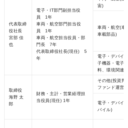
宙)
電子・IT部門副担当役
員 1年
代表取締
車両・航空部門担当役
車両・航空(車
役社長
員 1年
車載部品)
宮部 佳
車両・航空担当役員・部
也
門長 7年
代表取締役社長(現任) 5
電子・デバイス
年
子機器・電子
料、環境関連事
その他(投資判
ファンド運営)
取締役
財務・主計・営業経理担
海野 太
当役員(現任) 1年
電子・デバイス
郎
バイル)