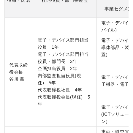
役職・氏名
社内役員・部門長経歴
事業セグメン
電子・デバイス
バイル)
電子・デバイス部門担当
電子・デバイス
役員 1年
導体部品・製
電子・デバイス部門担当
置)
役員・部門長 3年
代表取締
企画担当役員 2年
役会長
内部監査担当役員(現
電子・デバイス
谷川 薫
任) 5年
子機器・電子材
代表取締役社長 4年
代表取締役会長(現任) 5
年
電子・デバイ
(ICTソリュー
ン)
車両・航空(航