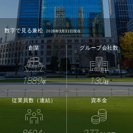
数字で見る兼松
2026年3月31日現在
創業
グループ会社数
1889
130
年
社
従業員数（連結）
資本金