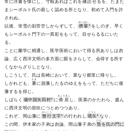
常に洋書を懐にし、寸暇あればこれを
繙読
せるを、たまた
まシーボルト氏の親しく認める所となり、初めて入門を許
されぬ。
せいはい
以後、蛍雪の刻苦空しからずして、
儕輩
*
をしのぎ、早く
もシーボルト門下の一異彩をもって、目せらるるにいた
る。
ことに蘭学に精通し、医学医術において得る所ありしは勿
論、広く西洋文明の多方面に眼をさらして、会得する所す
くなからざりしとなり。
しこうして、氏は長崎において、業なり郷里に帰りし。
さき
しかれども、
曩
に脱藩したるのゆえをもって、ただちに復
藩するを得じ。
きょうきょ
しばらく
備中国矢田村*
に
僑居
し、医業のかたわら、盛ん
に西洋文明の鼓吹につとめつつあり。
かいこう
こうし
これぞ、岡山藩に
蟹行
文字*
の行われし
嚆矢
*
なり。
にえ
この間、伊木家の子弟は勿論、岡山藩子弟の
贄
を氏の門に