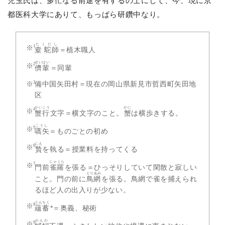
児玉氏は、多忙なる前途を有するの士にして、今、現に京
都医科大学にありて、もっぱら研鑽中なり。
たくだし
槖 駝師
＝植木職人
せいはい
儕輩
＝同輩
備中国矢田村＝現在の岡山県新見市哲西町矢田地
区
かいこう
かに
蟹行
文字＝横文字のこと。
蟹
は横歩きする。
こうし
嚆矢
＝ものごとの初め
にえ
贄
を執る＝授業料を持ってくる
じゃくら
門前
雀羅
を張る＝ひっそりしていて閑散と寂しい
とりあみ
こと。門の前に
鳥網
を張る。鳥網で雀を捕えられ
るほど人の出入りが少ない。
うんちく
蘊蓄
*＝奥義、秘術
かんか