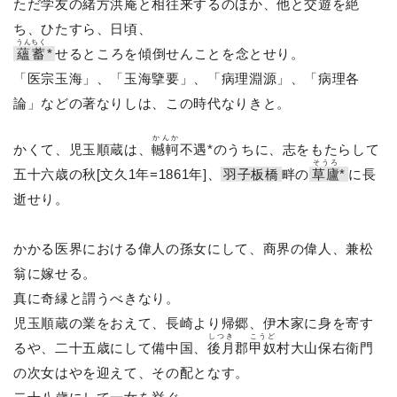
ただ学友の緒方洪庵と相往来するのほか、他と交遊を絶
ち、ひたすら、日頃、
うんちく
蘊蓄
*
せるところを傾倒せんことを念とせり。
「医宗玉海」、「玉海擥要」、「病理淵源」、「病理各
論」などの著なりしは、この時代なりきと。
かんか
かくて、児玉順蔵は、
轗軻
不遇*のうちに、志をもたらして
そうろ
五十六歳の秋[文久1年=1861年]、
羽子板橋
畔の
草廬
*
に長
逝せり。
かかる医界における偉人の孫女にして、商界の偉人、兼松
翁に嫁せる。
真に奇縁と謂うべきなり。
児玉順蔵の業をおえて、長崎より帰郷、伊木家に身を寄す
しつき
こうど
るや、二十五歳にして備中国、
後月
郡
甲奴
村大山保右衛門
の次女はやを迎えて、その配となす。