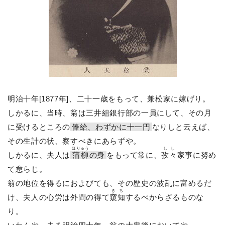
明治十年[1877年]、二十一歳をもって、兼松家に嫁げり。
しかるに、当時、翁は三井組銀行部の一員にして、その月
に受けるところの
俸給、わずかに十一円
なりしと云えば、
その生計の状、察すべきにあらずや。
ほりゅう
しし
しかるに、夫人は
蒲柳
の身
をもって常に、
孜々
家事に努め
て怠らじ。
翁の地位を得るにおよびても、その歴史の波乱に富めるだ
きち
け、夫人の心労は外間の得て
窺知
するべからざるものな
り。