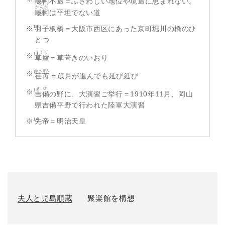
轗軻
不遇＝ふさわしい地位や境遇に恵まれない。
かんか
轗軻
は平坦でない道
羽子板橋＝大阪市西区にあった京町堀川の橋のひ
とつ
そうろ
草廬
＝草葺きのいおり
じんぜん
荏苒
＝歳月が進んでも延び延び
きび
吉備
の野に、大演習ご挙行＝1910年11月、岡山
県吉備平野で行われた陸軍大演習
先帝＝明治天皇
夫人と児島順蔵
聚楽館を構想