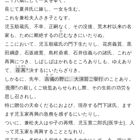
二十八歳にして一女を挙ぐ。
長じて夏井氏に嫁し、一女を生む。
これを兼松夫人さき子となす。
児玉順蔵氏、不幸、正嗣なく、その没後、荒木村以来の名
や
家も、ために断絶するの
已
むなきにいたりぬ。
ここにおいて、児玉順蔵氏の門下生たりし、花房義質、黒
田綱彦、石坂維寛、島村鼎甫、石井信義らの諸氏、これが
再興につき、しばしばはかれるところありしも、ゆえあり
じんぜん
て、
荏苒
*
決するにいたらざりき。
きび
しかるに、先年、
吉備
の野に、大演習ご挙行
のことあり。
先帝*
の親しくご統監あらせられし際、その生前の功労を
思し召されし。
特に贈位の天命くだるにおよび、現存する門下諸氏、ます
ます児玉家再興の急務を感ずるにいたりし。
ついに、兼松夫人はや子の再甥、児玉寛二郎氏[医学士]、入
って児玉家を再興することとなれり。