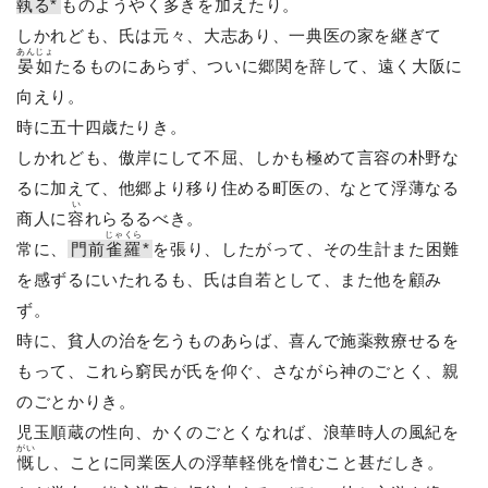
執る*
ものようやく多きを加えたり。
しかれども、氏は元々、大志あり、一典医の家を継ぎて
あんじょ
晏如
たるものにあらず、ついに郷関を辞して、遠く大阪に
向えり。
時に五十四歳たりき。
しかれども、傲岸にして不屈、しかも極めて言容の朴野な
るに加えて、他郷より移り住める町医の、なとて浮薄なる
い
商人に
容
れらるるべき。
じゃくら
常に、
門前
雀羅
*
を張り、したがって、その生計また困難
を感ずるにいたれるも、氏は自若として、また他を顧み
ず。
時に、貧人の治を乞うものあらば、喜んで施薬救療せるを
もって、これら窮民が氏を仰ぐ、さながら神のごとく、親
のごとかりき。
児玉順蔵の性向、かくのごとくなれば、浪華時人の風紀を
がい
慨
し、ことに同業医人の浮華軽佻を憎むこと甚だしき。