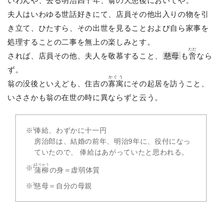
いわんや、去る明治四十年、翁の大患後においてや。
夫人はいわゆる世話好きにて、店員その他出入りの物を引
き立て、ひたすら、その出世を見ることおよび自ら家事を
処理することの二事を無上の楽しみとす。
ただ
されば、店員その他、夫人を敬慕すること、
慈母
も
啻
なら
ず。
かぐう
翁の没後といえども、住吉の
寡寓
にその起居を訪うこと、
いささかも翁の在世の時に異ならずと云う。
俸給、わずかに十一円
房治郎は、結婚の前年、明治9年に、役付になっ
ていたので、 俸給はあがっていたと思われる。
ほりゅう
蒲柳
の身＝虚弱体質
慈母＝自分の母親