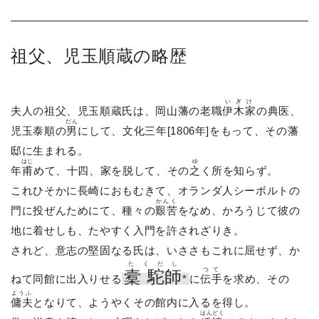
祖父、児玉順蔵の略歴
いぎけ
夫人の祖父、児玉順蔵氏は、岡山藩の老職
伊木家
の典医、
だん
児玉泰順の
男
にして、文化三年[1806年]をもって、その藩
邸に生まれる。
はじ
ゆ
年
甫
めて、十四、家を脱して、その
之
く所を知らず。
これひそかに長崎におもむきて、オランダ人シーボルトの
かんく
門に投ぜんためにて、種々の
艱苦
をなめ、かろうじて彼の
地に着せしも、たやすく入門を許されざりき。
されど、意志の堅固なる氏は、いささもこれに屈せず、か
たくだし
つて
槖 駝師
ねて同館に出入りせる
*
に
伝手
を求め、その
ようふ
傭夫
となりて、ようやくその館内に入るを得し。
はんどく