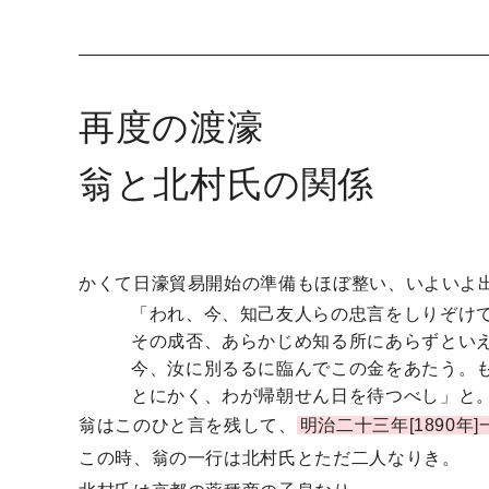
再度の渡濠
翁と北村氏の関係
かくて日濠貿易開始の準備もほぼ整い、いよいよ
「われ、今、知己友人らの忠言をしりぞけ
その成否、あらかじめ知る所にあらずとい
今、汝に別るるに臨んでこの金をあたう。
とにかく、わが帰朝せん日を待つべし」と
翁はこのひと言を残して、
明治二十三年[1890
この時、翁の一行は北村氏とただ二人なりき。