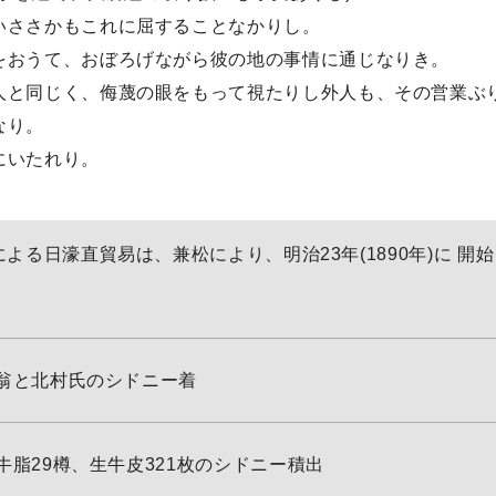
いささかもこれに屈することなかりし。
をおうて、おぼろげながら彼の地の事情に通じなりき。
人と同じく、侮蔑の眼をもって視たりし外人も、その営業ぶ
なり。
にいたれり。
よる日濠直貿易は、兼松により、明治23年(1890年)に 開
翁と北村氏のシドニー着
牛脂29樽、生牛皮321枚のシドニー積出