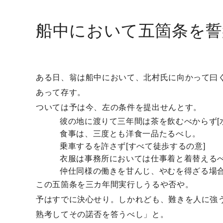
船中において五箇条を誓
ある日、翁は船中において、北村氏に向かって曰
あって存す。
ついては予は今、左の条件を提出せんとす。
彼の地に渡りて三年間は茶を飲むべからず[
食事は、三度とも洋食一品たるべし。
乗車するを許さず[すべて徒歩するの意]
衣服は事務所においては仕事着と着替える
仲仕同様の働きを甘んじ、やむを得ざる場
この五箇条を三カ年間実行しうるや否や。
予はすでに決心せり。しかれども、難きを人に強
熟考してその諾否を答うべし」と。