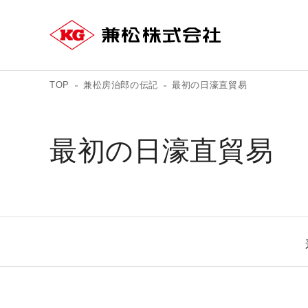
TOP
兼松房治郎の伝記
最初の日濠直貿易
最初の日濠直貿易