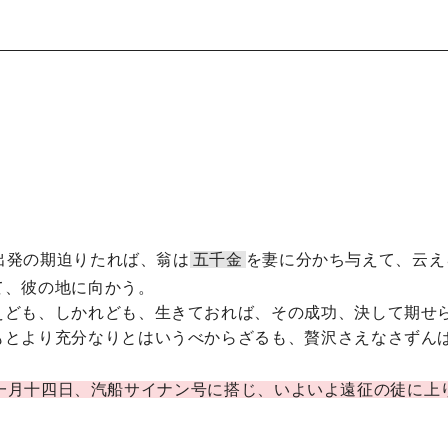
出発の期迫りたれば、翁は
五千金
を妻に分かち与えて、云え
て、彼の地に向かう。
えども、しかれども、生きておれば、その成功、決して期せ
もとより充分なりとはいうべからざるも、贅沢さえなさずん
。
年]一月十四日、汽船サイナン号に搭じ、いよいよ遠征の徒に上