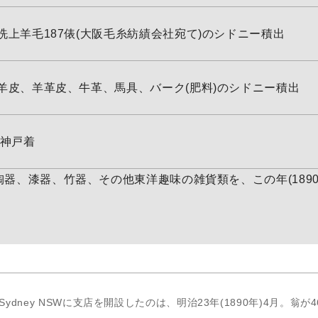
洗上羊毛187俵(大阪毛糸紡績会社宛て)のシドニー積出
羊皮、羊革皮、牛革、馬具、バーク(肥料)のシドニー積出
に神戸着
器、漆器、竹器、その他東洋趣味の雑貨類を、この年(1890
eet, Sydney NSWに支店を開設したのは、明治23年(1890年)4月。翁が