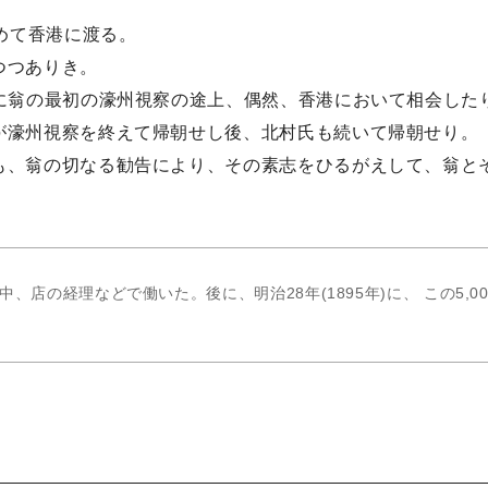
めて香港に渡る。
つつありき。
に翁の最初の濠州視察の途上、偶然、香港において相会した
が濠州視察を終えて帰朝せし後、北村氏も続いて帰朝せり。
も、翁の切なる勧告により、その素志をひるがえして、翁と
中、店の経理などで働いた。後に、明治28年(1895年)に、 この5