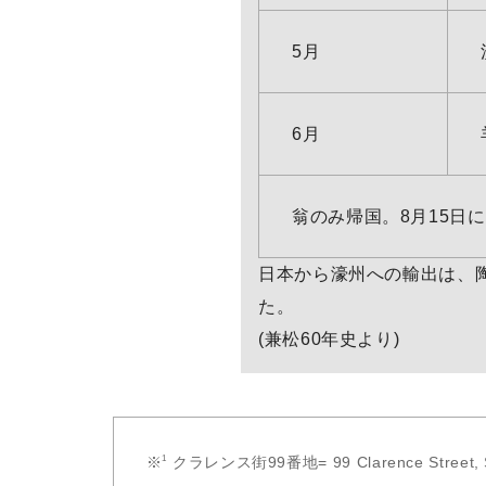
5月
6月
翁のみ帰国。8月15日
日本から濠州への輸出は、陶
た。
(兼松60年史より)
クラレンス街99番地= 99 Clarence Str