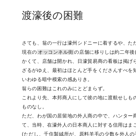
渡濠後の困難
さても、翁の一行は濠州シドニーに着するや、た
現在の
オッコンネル街
の店舗に移りしは約二年後
かくて、店舗は開かれ、日濠貿易商の看板は掲げ
ざるがゆえ、最初はほとんど手をくださんすべを
いわゆる暗中模索の感ありき。
翁らの困難はこれのみにとどまらず。
これより先、本邦商人にして彼の地に渡航せしも
ものなし。
ただ、わが国の居留地の外人商の中で、ハンター
て、当時、在濠外人の日本商人に対する信用はま
(ただし、千住製絨所が、原料羊毛の少数を外人の