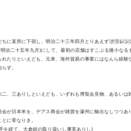
だちに某所に下宿し、明治二十三年四月とりあえず
クラレン
(明治二十五年九月)にして、最初の店舗はすこぶる矮小なる
られたりといえども、元来、海外貿易の事業にはなんら経験
知らず。
の二、三ありしといえども、いずれも博覧会見物、あるいは
商会が日本米を、デアス商会が雑貨を濠州に輸出なしつつあ
ことに零なりき。
手を経て、大倉組の取り扱いし事実ありし)