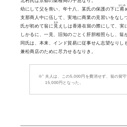
北村氏は京都の薬種商の子息なり。
はじめ
幼にして父を喪い、年十八、某氏の保護の下に
甫
支那商人中に伍して、実地に商業の見習いをなし
まみ
氏が初めて翁に
見
えしは香港在留の際にして、実
しかるに、一見、旧知のごとく肝胆相照らし、翁
同氏は、本来、インド貿易に従事せん志望なりし
兼松商店のために尽力せるなりき。
夫人は、この5,000円を費消せず、翁の留守
15,000円となった。