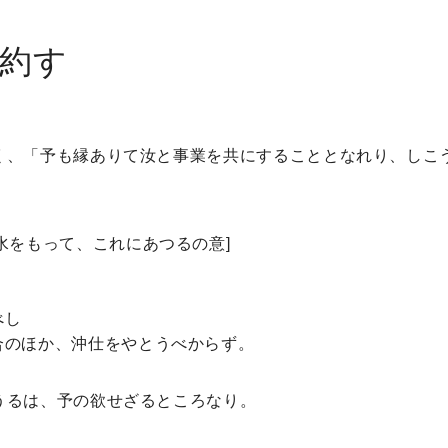
約す
く、「予も縁ありて汝と事業を共にすることとなれり、しこ
水をもって、これにあつるの意]
べし
合のほか、沖仕をやとうべからず。
うるは、予の欲せざるところなり。