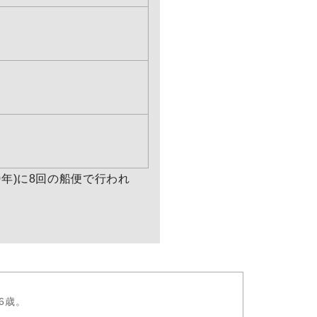
年)に8回の船便で行われ
46歳。