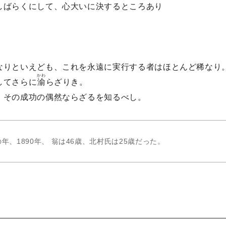
しばらくにして、心大いに決するところあり
。
なりといえども、これを永遠に実行する者はほとんど稀なり
かわ
してさらに
渝
らざりき。
、その成功の偶然ならざるを知るべし。
、1890年、 翁は46歳、北村氏は25歳だった。