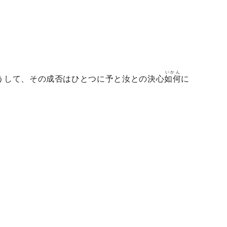
いかん
うして、その成否はひとつに予と汝との決心
如何
に