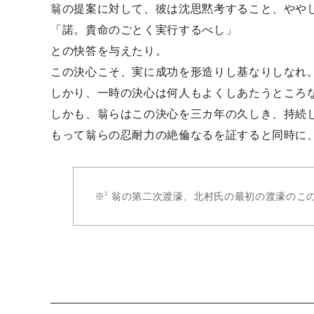
翁の提案に対して、彼は沈思黙考すること、やや
「諾。貴命のごとく実行するべし」
との快答を与えたり。
この決心こそ、実に成功を形造りし基なりしなれ
しかり、一時の決心は何人もよくしあたうところ
しかも、翁らはこの決心を三カ年の久しき、持続
もって翁らの忍耐力の絶倫なるを証すると同時に
翁の第二次渡濠、北村氏の最初の渡濠のこの年