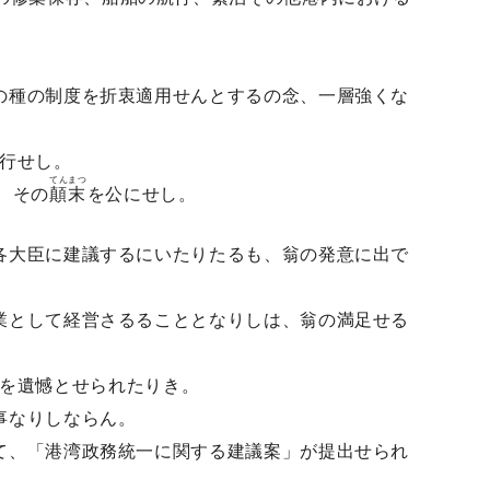
の種の制度を折衷適用せんとするの念、一層強くな
発行せし。
てんまつ
て、その
顛末
を公にせし。
各大臣に建議するにいたりたるも、翁の発意に出で
業として経営さるることとなりしは、翁の満足せる
るを遺憾とせられたりき。
事なりしならん。
て、「港湾政務統一に関する建議案」が提出せられ