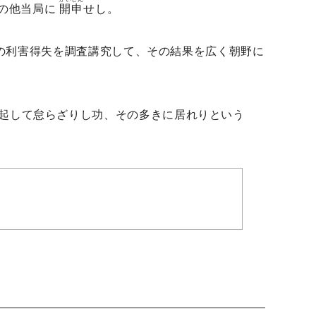
の他当局に
開申
せし。
stの利害得失を調査講究して、その結果を広く朝野に
喚起して怠らざりし功、その多きに居れりという