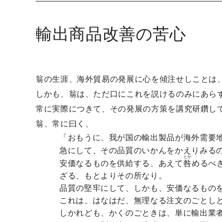
輸出商品改善の苦心
翁の生涯、海外貿易の発展に心を傾注せしことは
しかも、翁は、ただ口にこれを説けるのみにあら
常に実際につきて、その発展の方策を講究研鑽し
翁、常に曰く、
「おもうに、我が国の輸出製品が海外需要
急にして、その品質のいかんをかえりみる
とが
安価なるものを供給する、あえて
咎
めるべ
ざる、もとよりその所なり。
品質の堅牢にして、しかも、安価なるもの
これは、はなはだ、無理なる注文のごとし
しかれども、かくのごときは、単に輸出業