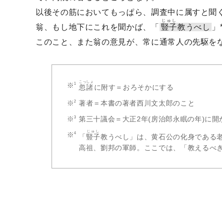
以後その筋においてもっぱら、調査中に属すと聞
じゅし
翁、もし地下にこれを聞かば、「
豎子
教うべし
」
このこと、また翁の意見が、常に通常人の先駆を
こっしょ
忽諸
に附す＝おろそかにする
著者＝本書の著者西川文太郎のこと
第三十議会＝大正2年(房治郎永眠の年)に
じゅし
「
豎子
教うべし」は、黄石公の化身である
高祖、劉邦の軍師。ここでは、「教えるべ