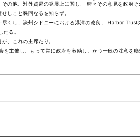
、その他、対外貿易の発展上に関し、
時々
その意見を政府そ
資せしこと幾回なるを知らず。
くし、濠州シドニーにおける港湾の改良、 Harbor Tru
したる。
翁が、これの主席たり。
同会を主催し、もって常に政府を激励し、かつ一般の注意を