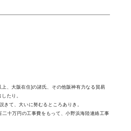
[以上、大阪在住]の諸氏、その他阪神有力なる貿易
出したり。
説きて、大いに努むるところありき。
百二十万円の工事費をもって、小野浜海陸連絡工事