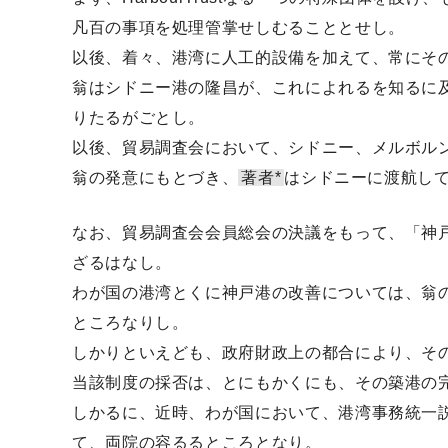
凡百の事項を処理管掌せしむることとせし。
以後、着々、港湾に人工的設備を加えて、常にそ
翁はシドニー港の隆昌が、これによれるを知るに
りたるがごとし。
以後、貿易調査会において、シドニー、メルボルン、
翁の発意にもとづき、
著者*
はシドニーに渡航して、
なお、貿易調査会会員総会の決議をもって、「神
ざるはなし。
わが国の港湾とくに神戸港の改善については、翁
ところなりし。
しかりといえども、政府財政上の都合により、その繰
当該制度の採否は、とにもかくにも、その築港の
しかるに、近時、わが国において、港湾事務統一
て、両院の容るるところとなり。