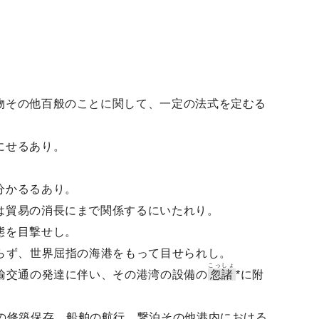
物その他百般のことに関して、一定の法式を定むる
にせるあり。
分かるるあり。
は貿易の消長にまで関係するにいたれり。
態を目撃せし。
らず、世界屈指の海港をもって目せられし。
こっしょ
輸交通の発達に伴い、その港湾の設備の
忽諸
*に附
し、港湾の修築保存、船舶の航行、繋泊その他港内における