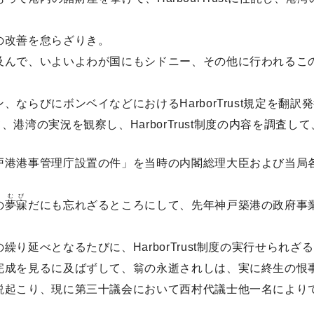
の改善を怠らざりき。
及んで、いよいよわが国にもシドニー、その他に行われるこ
ならびにボンベイなどにおけるHarborTrust規定を翻訳
港湾の実況を観察し、HarborTrust制度の内容を調査し
戸港港事管理庁設置の件」を当時の内閣総理大臣および当局
むび
の
夢寐
だにも忘れざるところにして、先年神戸築港の政府事
り延べとなるたびに、HarborTrust制度の実行せられざ
完成を見るに及ばずして、翁の永逝されしは、実に終生の恨
説起こり、現に第三十議会において西村代議士他一名により