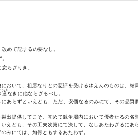
、改めて記するの要なし。
ず。
て怠らざりき。
地において、粗悪なりとの悪評を受けるゆえんのものは、結
いとま
の
遑
なきに他ならざるべし。
きにあらずといえども、ただ、安価なるのみにて、その品質
を製出提供してこそ、初めて競争場内において優者たるの名
といえども、その工夫次第にて決して、なしあたわざるにあ
者のみにては、如何ともするあたわず。