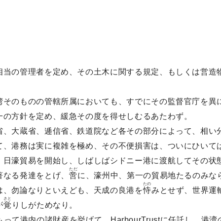
相当の管理者を定め、その土木に関する規定、もしくは営造
湾そのものの管轄所属においても、すでにその監督官庁を異
一の方針を定め、緩急その度を得せしむるあたわず。
省、大蔵省、逓信省、鉄道院など各その部分によって、相い
て、港務は実に複雑を極め、その不便損害は、ついにひいて
、日濠貿易を開始し、しばしばシドニー港に渡航してその状
ただ
著なる発達をとげ、
啻
に、濠州中、第一の貿易地たるのみな
たの
は、勿論なりといえども、天成の良港を
恃
みとせず、世界運
さと
が
覚
りしがためなり。
け、もって港内の諸財産を挙げて、HarbourTrustに任託