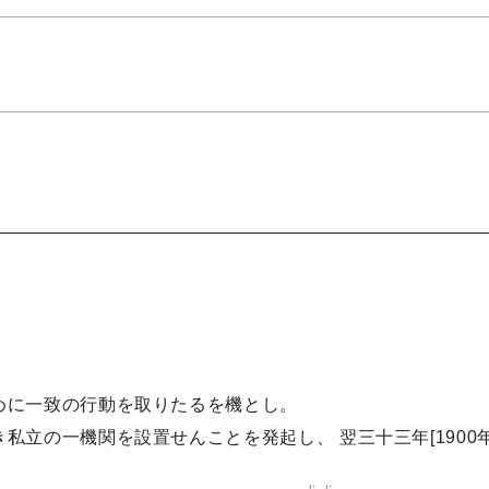
めに一致の行動を取りたるを機とし。
私立の一機関を設置せんことを発起し、 翌三十三年[1900
じじ