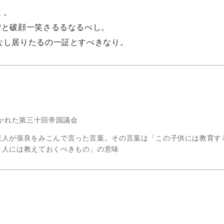
く。
*と破顔一笑さるるなるべし。
なし居りたるの一証とすべきなり。
開かれた第三十回帝国議会
老人が張良をみこんで言った言葉。その言葉は「この子供には教育す
き人には教えておくべきもの」の意味