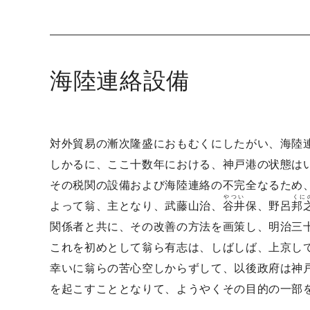
海陸連絡設備
対外貿易の漸次隆盛におもむくにしたがい、海陸
しかるに、ここ十数年における、神戸港の状態は
その税関の設備および海陸連絡の不完全なるため
やつい
くに
よって翁、主となり、武藤山治、
谷井
保、野呂
邦
関係者と共に、その改善の方法を画策し、明治三十
これを初めとして翁ら有志は、しばしば、上京し
幸いに翁らの苦心空しからずして、以後政府は神
を起こすこととなりて、ようやくその目的の一部