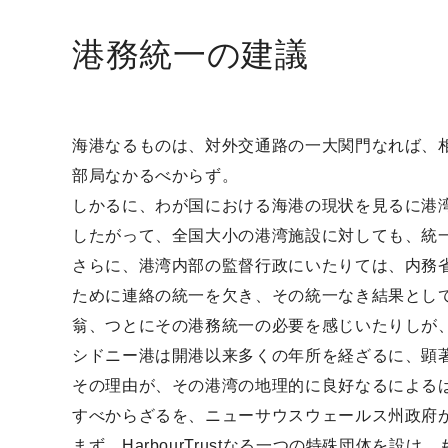
港務統一の建議
海港なるものは、対外交通路の一大関門なれば、
部局なかるべからず。
しかるに、わが国における海港の現状を見るに港
したがって、全国大小の港湾施設に対しても、統
さらに、港湾内部の監督行政にいたりては、内務
ために連絡の統一を欠き、その統一なき結果とし
翁、つとにその港務統一の必要を感じいたりしが
シドニー港は開港以来多くの年所を経ざるに、顕
その理由が、その港湾の地理的に良好なるによる
すべからざるを、ニューサウスウェールス州政府
まず、HarbourTrustなる一つの特殊団体を設