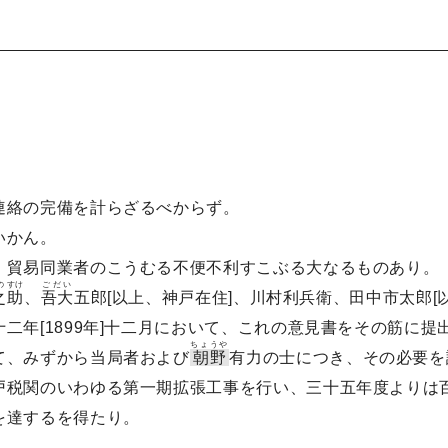
連絡の完備を計らざるべからず。
いかん。
、貿易同業者のこうむる不便不利すこぶる大なるものあり。
の
すけ
ごだい
之
助
、
吾大
五郎[以上、神戸在住]、川村利兵衛、田中市太郎
二年[1899年]十二月において、これの意見書をその筋に提
ちょうや
て、みずから当局者および
朝野
有力の士につき、その必要を
戸税関のいわゆる第一期拡張工事を行い、三十五年度よりは
を達するを得たり。