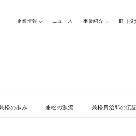
企業情報
ニュース
事業紹介
IR（
善
兼松の歩み
兼松の源流
兼松房治郎の伝