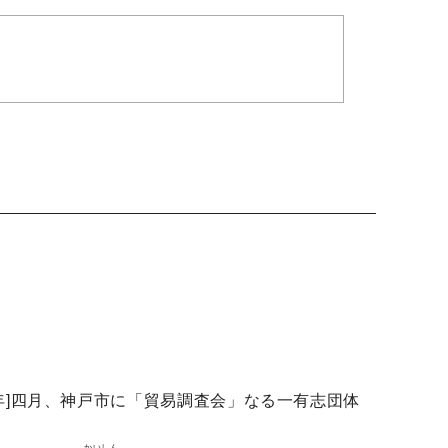
年]四月、神戸市に「貿易調査会」なる一有志団体
かいしん