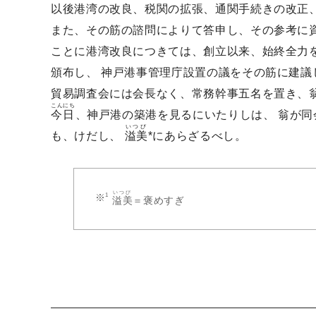
以後港湾の改良、税関の拡張、通関手続きの改正
また、その筋の諮問によりて答申し、その参考に
ことに港湾改良につきては、創立以来、始終全力を尽
頒布し、 神戸港事管理庁設置の議をその筋に建議
貿易調査会には会長なく、常務幹事五名を置き、
こんにち
今日
、神戸港の築港を見るにいたりしは、 翁が
いつび
も、けだし、
溢美
*にあらざるべし。
いつび
溢美
＝褒めすぎ